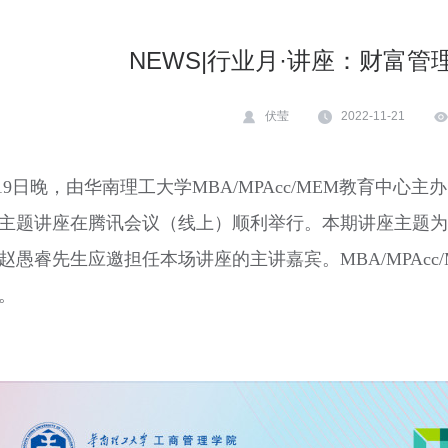
NEWS|行业月·讲座：财富
伏莹
2022-11-21
19
日晚，由华南理工大学
MBA/MPAcc/MEM
教育中心主办
主题讲座在腾讯会议（线上）顺利举行。本期讲座主题为“后
赵愚睿先生应邀担任本场讲座的主讲嘉宾。
MBA/MPAcc
。