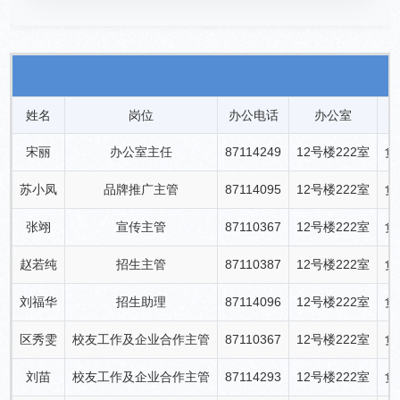
姓名
岗位
办公电话
办公室
宋丽
办公室主任
87114249
12号楼222室
负
苏小凤
品牌推广主管
87114095
12号楼222室
负
张翊
宣传主管
87110367
12号楼222室
负
赵若纯
招生主管
87110387
12号楼222室
负
刘福华
招生助理
87114096
12号楼222室
负
区秀雯
校友工作及企业合作主管
87110367
12号楼222室
负
刘苗
校友工作及企业合作主管
87114293
12号楼222室
负