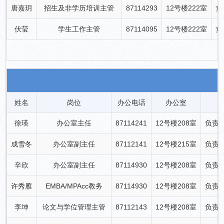
唐嘉玥
招生及非学历培训主管
87114293
12号楼222室
负
伏莹
学生工作主管
87114095
12号楼222室
负
姓名
岗位
办公电话
办公室
徐瑛
办公室主任
87114241
12号楼208室
负责
成雪冬
办公室副主任
87112141
12号楼215室
负责
辛欣
办公室副主任
87114930
12号楼208室
负责
许秀雁
EMBA/MPAcc教务
87114930
12号楼208室
负责E
李坤
论文与学位管理主管
87112143
12号楼208室
负责