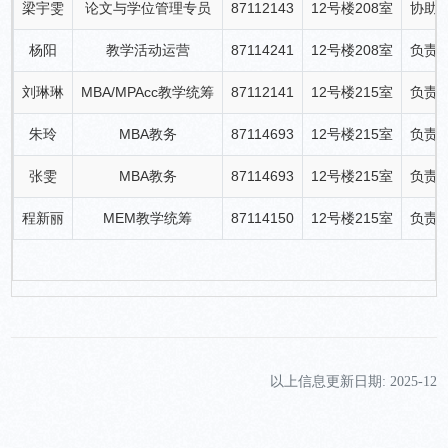
梁宇雯
论文与学位管理专员
87112143
12号楼208室
协助M
杨阳
教学活动运营
87114241
12号楼208室
负责
刘琳琳
MBA/MPAcc教学统筹
87112141
12号楼215室
负责M
朱玲
MBA教务
87114693
12号楼215室
负责
张雯
MBA教务
87114693
12号楼215室
负责
程新丽
MEM教学统筹
87114150
12号楼215室
负责
以上信息更新日期: 2025-12