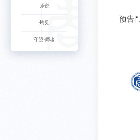
师说
预告|
灼见
守望·师者