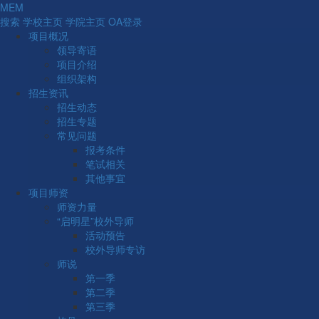
MEM
搜索
学校主页
学院主页
OA登录
项目概况
领导寄语
项目介绍
组织架构
招生资讯
招生资讯
招生动态
招生专题
首页
招生资讯
常见问题
招生动态
报考条件
招生动态
笔试相关
其他事宜
项目师资
师资力量
“启明星”校外导师
活动预告
关于公布2026年工商管理学院全日制
校外导师专访
师说
工业工程与管理专业学位研究生复试
第一季
成绩的通知
第二季
第三季