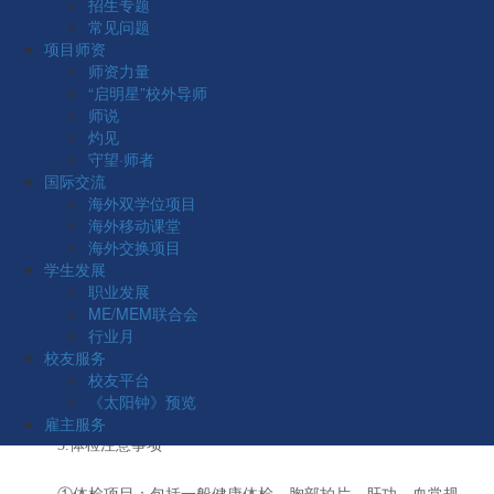
招生专题
常见问题
二、体检事宜
项目师资
师资力量
录取总成绩排名在招生计划范围内的全日制工业工程与管理
“启明星”校外导师
考生请按要求准时完成体检，具体安排如下：
师说
灼见
1.体检时间及地点
守望·师者
国际交流
时间：2026年3月30日14:30-15:00
海外双学位项目
海外移动课堂
海外交换项目
地点：华南理工大学五山校区校医院
学生发展
职业发展
2.体检所需材料
ME/MEM联合会
行业月
登录我校研究生招生系统下载打印《复试通知书》和《体检
校友服务
表》。体检结束后，《体检表》由校医院收取，须将校医院盖章
校友平台
的《复试通知书》交回12号楼222室。
《太阳钟》预览
雇主服务
3.体检注意事项