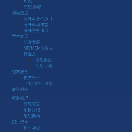
灼见
刘福华
2026-03-28
1702
守望·师者
国际交流
海外双学位项目
海外移动课堂
各位考生：
海外交换项目
学生发展
我院已通过学校研究生招生系统发布全日制工业工程与管理
职业发展
专业学位研究生复试成绩、录取总成绩及排名（按专业排名），
ME/MEM联合会
考生可登录系统查看。
行业月
活动预告
成绩查询网址：
活动回顾
https://yanzhao.scut.edu.cn/Open/Master/Signin.aspx
校友服务
校友平台
一、成绩复核
《太阳钟》预览
雇主服务
考生如对复试成绩存在异议，均须提出书面复核申请，成绩
项目概况
复查主要核对分数是否有误，不涉及评卷评阅标准。考生如需进
领导寄语
行复试成绩复核，请下载附件《华南理工大学工商管理学院专硕
项目介绍
入学复试成绩复核申请表》（见附件1），按表格要求手写后，于
组织架构
2026年3月29日10:00前连同考生身份证照片发送至邮箱：
招生资讯
scutme@scut.edu.cn，逾期不再受理。
招生动态