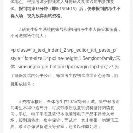
试地点，根据考试安排凭本人身份证及复试通知书参加复
试。
报到结束15分钟（即8:15/14:15）后，仍未报到的考生不
得入场，视为放弃面试资格。
2.研究生招生系统的账号和密码由考生本人保管和负责，
不可透露给任何人；
<p class="p_text_indent_2 wp_editor_art_paste_p"
style="font-size:14px;line-height:1.5em;font-family:宋
体, simsun;margin-bottom:0px;margin-top:0px;">
3.为
了确保复试的公平公正，每组考生按初试成绩正态分布，随
机形成组号；
4.资格审核后，全体考生在107室等候面试。集中候考期
间考生不得中途离开，可携带纸质版复试资料进行阅读复
习，手机、电子手表及笔记本电脑等电子产品不得带入考
场，报到后将统一集中保管，面试时，禁止携带一切通讯工
具、录音录像设备进入等候室，违者以作弊处理；